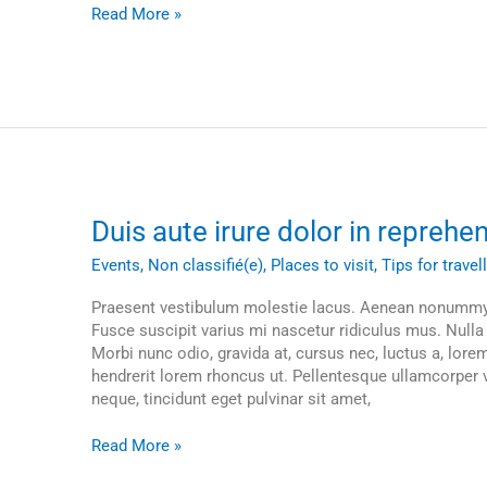
Read More »
Duis
Duis aute irure dolor in reprehen
aute
Events
,
Non classifié(e)
,
Places to visit
,
Tips for travel
irure
dolor
Praesent vestibulum molestie lacus. Aenean nonummy 
in
Fusce suscipit varius mi nascetur ridiculus mus. Nulla
reprehenderit
Morbi nunc odio, gravida at, cursus nec, luctus a, lore
hendrerit lorem rhoncus ut. Pellentesque ullamcorper ve
neque, tincidunt eget pulvinar sit amet,
Read More »