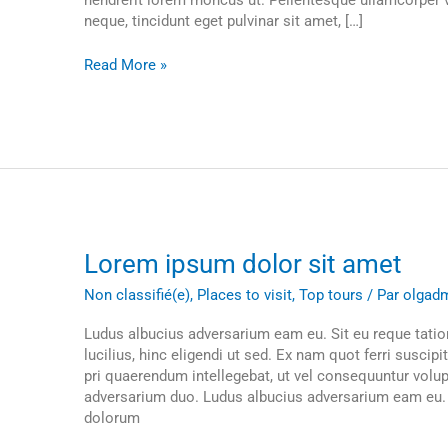
hendrerit lorem rhoncus ut. Pellentesque ullamcorper ve
neque, tincidunt eget pulvinar sit amet, […]
Read More »
Lorem
Lorem ipsum dolor sit amet
ipsum
Non classifié(e)
,
Places to visit
,
Top tours
/ Par
olgad
dolor
sit
Ludus albucius adversarium eam eu. Sit eu reque tatio
amet
lucilius, hinc eligendi ut sed. Ex nam quot ferri suscip
pri quaerendum intellegebat, ut vel consequuntur volu
adversarium duo. Ludus albucius adversarium eam eu. S
dolorum