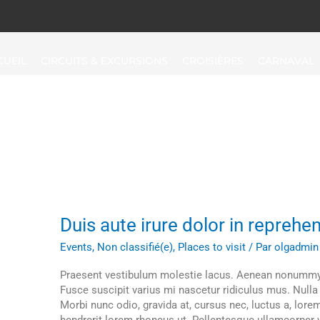
CUEIL
CIRCUITS & EXCURSIONS
CROISIÈRES
CARNAVAL
Places To Visit
Duis
Duis aute irure dolor in reprehen
aute
Events
,
Non classifié(e)
,
Places to visit
/ Par
olgadmin
irure
dolor
Praesent vestibulum molestie lacus. Aenean nonummy 
in
Fusce suscipit varius mi nascetur ridiculus mus. Nulla
reprehenderit
Morbi nunc odio, gravida at, cursus nec, luctus a, lore