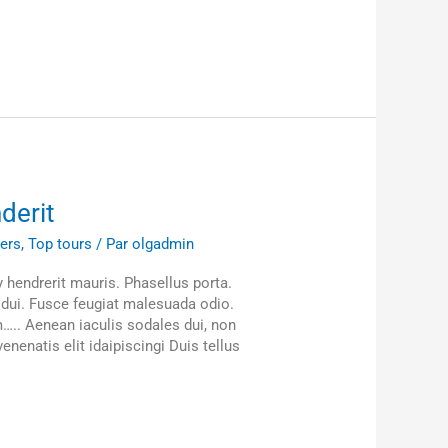
derit
lers
,
Top tours
/ Par
olgadmin
hendrerit mauris. Phasellus porta.
 dui. Fusce feugiat malesuada odio.
m….. Aenean iaculis sodales dui, non
nenatis elit idaipiscingi Duis tellus