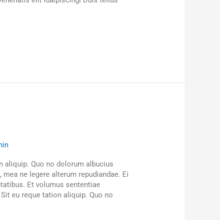
nenatis elit idaipiscingi Duis tellus
min
n aliquip. Quo no dolorum albucius
it, mea ne legere alterum repudiandae. Ei
ptatibus. Et volumus sententiae
it eu reque tation aliquip. Quo no