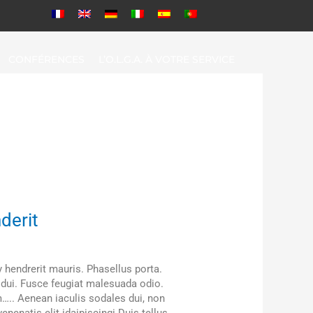
CONFÉRENCES
L’O.L.G.A. À VOTRE SERVICE
derit
hendrerit mauris. Phasellus porta.
 dui. Fusce feugiat malesuada odio.
m….. Aenean iaculis sodales dui, non