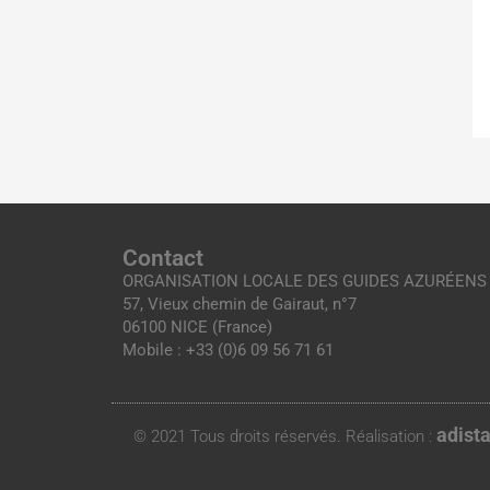
Contact
ORGANISATION LOCALE DES GUIDES AZURÉENS
57, Vieux chemin de Gairaut, n°7
06100 NICE (France)
Mobile : +33 (0)6 09 56 71 61
adist
© 2021 Tous droits réservés. Réalisation :