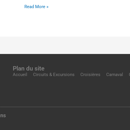
Read More »
Plan du site
Accueil
Circuits & Excursions
Croisières
Carnaval
ans