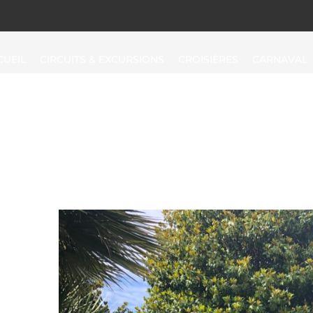
CUEIL
CIRCUITS & EXCURSIONS
CROISIÈRES
CARNAVAL
Visiter
Visites
pour
individuels