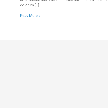
adversarium duo. Ludus albucius adversarium eam eu. S
dolorum […]
Read More »