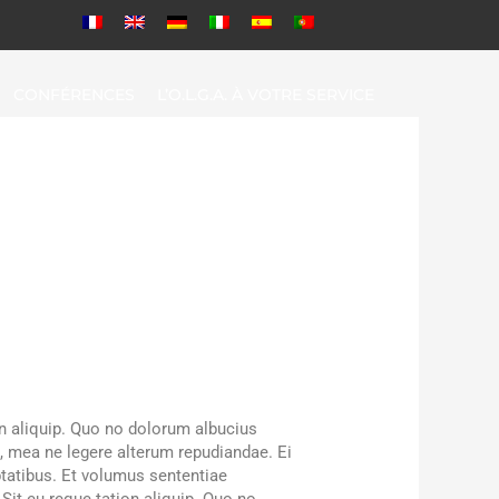
CONFÉRENCES
L’O.L.G.A. À VOTRE SERVICE
n aliquip. Quo no dolorum albucius
it, mea ne legere alterum repudiandae. Ei
ptatibus. Et volumus sententiae