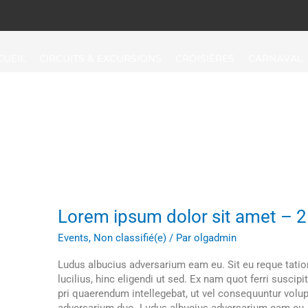
CUEIL
CIRCUITS & EXCURSIONS
CROISIÈRES
CARNAVAL
Dolor
Lorem
Lorem ipsum dolor sit amet – 2
ipsum
Events
,
Non classifié(e)
/ Par
olgadmin
dolor
sit
Ludus albucius adversarium eam eu. Sit eu reque tatio
amet
lucilius, hinc eligendi ut sed. Ex nam quot ferri suscip
–
pri quaerendum intellegebat, ut vel consequuntur volu
2